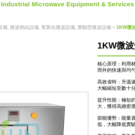
Industrial Microwave Equipment & Services
備, 微波燒結設備, 客製化微波設備, 實驗型微波設備
>
1KW微
1KW微
核心原理：利用
而外的快速與均
高效省時：升溫
大幅縮短至數十
提升性能：極短
大，獲得高緻密
節能優勢：能量
低，大幅降低實