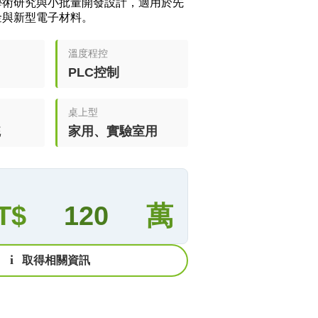
學術研究與小批量開發設計，適用於先
金與新型電子材料。
溫度程控
PLC控制
桌上型
統
家用、實驗室用
T$
120
萬
i
取得相關資訊