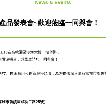
News & Events
IR產品發表會~歡迎蒞臨一同與會！
11/15在高軟園區鴻海大樓一樓舉辦，
紹微波機台，誠摯邀請您一同與會！
科技
、
技術應用
和
創新服務
領域，為您提供深入瞭解當前市場趨
高雄市前鎮區成功二路
25
號）