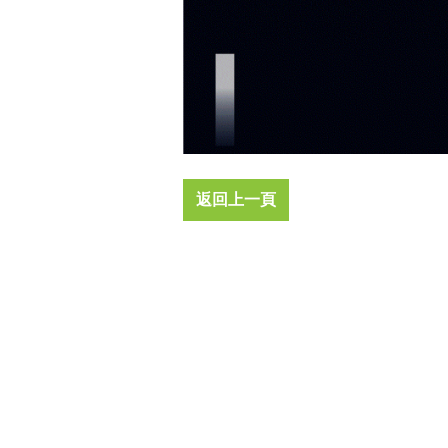
返回上一頁
地址：高雄市鳥松區松埔路一巷16號美林能源
(第二條窄巷)、屏東廠地址:屏東縣屏東市大洲
路6巷8號(請先預約)
電話：
+886 (7)7356005
信箱：
automaty@mlet-tw.com
統編：42817547