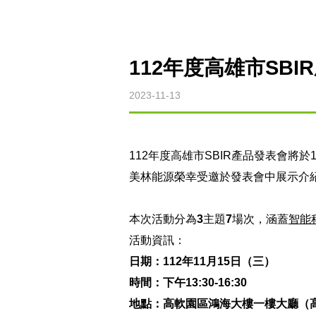
112年度高雄市SB
2023-11-13
112年度高雄市SBIR產品發表會將於
美林能源榮幸受邀於發表會中展示介
本次活動分為
3
主題
7
場次，涵蓋
智能
活動資訊：
日期：
112
年
11
月
15
日（三）
時間：下午
13:30-16:30
地點：高軟園區鴻海大樓一樓大廳（