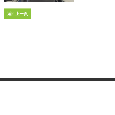
返回上一頁
地址：高雄市鳥松區松埔路一巷16號美林能源鳥松廠(第二條窄巷)、屏東
廠地址:屏東縣屏東市大洲里大昌路6巷8號(請先預約)
電話：
+886 (7)7356005
信箱：
automaty@mlet-tw.com
統編：42817547