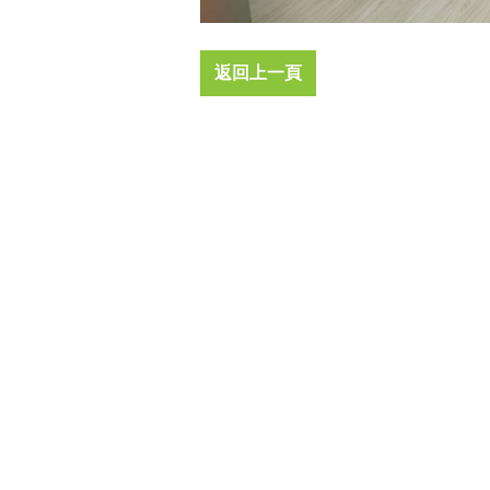
返回上一頁
地址：高雄市鳥松區松埔路一巷16號美林能源
(第二條窄巷)、屏東廠地址:屏東縣屏東市大洲
路6巷8號(請先預約)