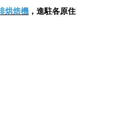
啡烘焙機
，進駐各原住