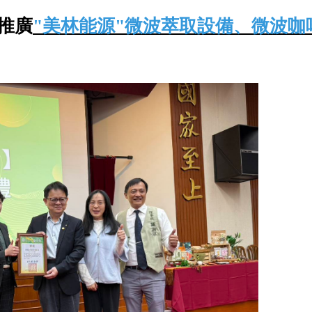
推廣
"美林能源"微波萃取設備、微波咖