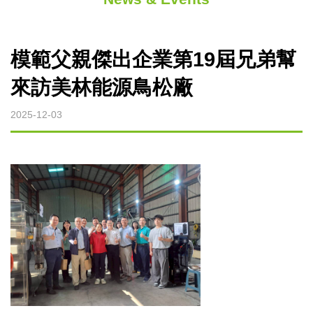
微波裂解設備
微波燒結設備
模範父親傑出企業第19屆兄弟幫
來訪美林能源鳥松廠
微波萃取設備
2025-12-03
烘焙微波設備
實驗型微波設備
客製化微波設備