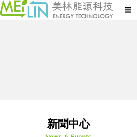
關於美林
微波設備與服務
真空式微波乾燥設備
新聞中心
微波技術與應用專欄
連續式微波乾燥設備
專利技術
半連續式微波設備
新聞中心
聯絡我們
批次式微波設備
News & Events