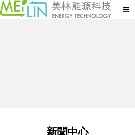
關於美林
微波設備與服務
真空式微波乾燥設備
新聞中心
微波技術與應用專欄
連續式微波乾燥設備
專利技術
半連續式微波設備
聯絡我們
批次式微波設備
新聞中心