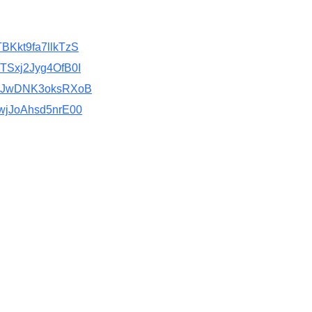
TBKkt9fa7llkTzS
RTSxj2Jyg4OfB0I
qV6JwDNK3oksRXoB
FwjJoAhsd5nrE00
鳥松廠
里大昌
關於美林
微波設備與服務
新聞中心