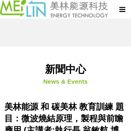
關於美林
微波設備與服務
真空式微波乾燥設備
新聞中心
新聞中心
News & Events
微波技術與應用專欄
連續式微波乾燥設備
專利技術
半連續式微波設備
美林能源 和 碳美林 教育訓練 題
聯絡我們
目：微波燒結原理，製程與前瞻
批次式微波設備
應用 (主講者:執行長 翁敏航 博