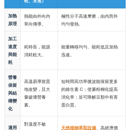
乾、水煮）
加熱
熱能由外向內
極性分子高速摩擦，由內而外
原理
單向傳導。
均勻發熱。
加工
速度
耗時長，能源
能量轉移均勻、能耗低且加熱
與能
消耗較大。
迅速。
耗
營養
高溫易導致質
短時間高功率微波能保留更多
保留
地改變，且大
的維生素 C；使澱粉糊化提高
與結
量破壞營養
消化率；並可降解豆類中有害
構變
素。
蛋白質。
化
對溫度不敏
適用
天然植物萃取設備
、高經濟價