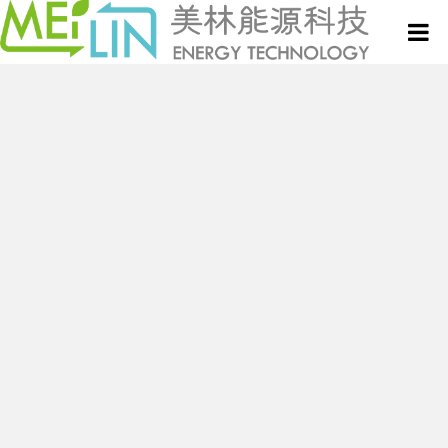
關於美林
微波設備與服務
真空式微波乾燥設備
新聞中心
微波技術與應用專欄
連續式微波乾燥設備
專利技術
半連續式微波設備
聯絡我們
批次式微波設備