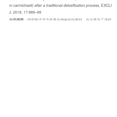
, EXCLI
m carmichaeli) after a traditional detoxification process
J. 2018, 17:889–99
研究附子等含有毒生物鹼的中藥材，在去毒加工過程
內容摘要：
中的急性毒性變化，呼應微波技術在藥材減毒上的潛力。
返回上一頁
地址：高雄市鳥松區松埔路一巷16號美林能源鳥松廠(第二條窄巷)、屏東
廠地址:屏東縣屏東市大洲里大昌路6巷8號(請先預約)
電話：
+886 (7)7356005
信箱：
automaty@mlet-tw.com
統編：42817547
關於美林
微波設備與服務
新聞中心
微波技術與應用專欄